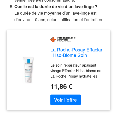
Quelle est la durée de vie d’un lave-linge ?
La durée de vie moyenne d’un lave-linge est
d’environ 10 ans, selon l’utilisation et l’entretien.
La Roche-Posay Effaclar
H Iso-Biome Soin
Réparateur Apaisant Anti-
Le soin réparateur apaisant
Marques Hydratant
visage Effaclar H Iso-biome de
Longue Durée - Tube 40
La Roche Posay hydrate les
ml
peaux grasses à tendance
11,86 €
acnéique fragilisées par les
traitements desséchants.
L'utilisation de traitements
desséchants peut entrainer un
assèchement des peaux