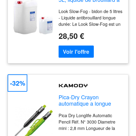
très longue durée de vie -
Look Slow-Fog - bidon de 5 litres
Liquide à brouillard
- Liquide antibrouillard longue
durée: Le Look Slow-Fog est un
liquide de brouillard
28,50 €
spécialement conçu pour les
applications nécessitant un
brouillard de très longue durée. Il
est parfait pour les scènes, les
événements, les productions
cinématographiques et les effets
spéciaux où un effet de
brouillard dense et stable est
-32%
nécessaire sur de longues
périodes. Points forts: Brouillard
Pica-Dry Crayon
de très longue durée: Développé
automatique a longue
pour des effets durables et des
durée de vie 3030
nuages de brouillard stables.,
Pica Dry Longlife Automatic
Formule de haute qualité: à base
Pencil Réf. N° 3030 Diametre
d'eau, sans huiles ni silicones.,
mini : 2,8 mm Longueur de la
Respectueux de l'environnement
mine : 125 mm Le Pica Dry est