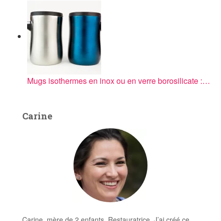
Minilift L allie fiabilité, facilité
d'installation et robustesse : la
solution idéale pour les systèmes
d'évacuation modernes dans les
bâtiments résidentiels et semi-
commerciaux.
Mugs isothermes en inox ou en verre borosilicate :…
Carine
Carine, mère de 2 enfants, Restauratrice. J’ai créé ce