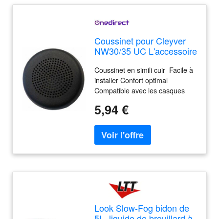
Coussinet pour Cleyver
NW30/35 UC L'accessoire
indispensable pour
Coussinet en simili cuir Facile à
prolonger la durée de vie
installer Confort optimal
de votre casque !
Compatible avec les casques
Cleyver NW30/35 UC
5,94 €
Look Slow-Fog bidon de
5L, liquide de brouillard à